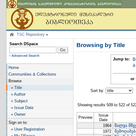
TSC Repository
»
Search DSpace
Browsing by Title
-
Advanced Search
Jump to:
0
ა
Home
Communities & Collections
or 
Browse
» Title
Sort by:
I
» Author
» Subject
Showing results 509 to 522 of 52
» Issue Date
» Owner
Issue
Preview
Date
Sign on to:
1964
შალვა მშვ
» User Registration
1972
შემოღამებ
» My DSpace