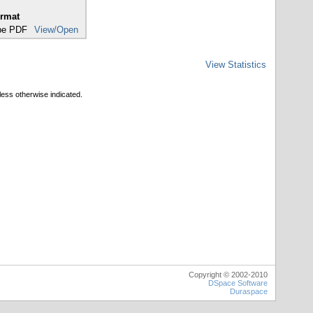
rmat
be PDF
View/Open
View Statistics
less otherwise indicated.
Copyright © 2002-2010
DSpace Software
Duraspace