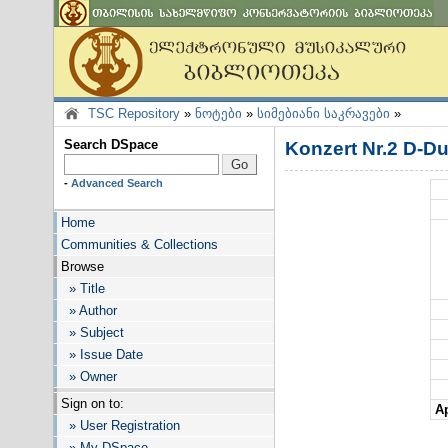
TSC Repository
»
ნოტები
»
სიმებიანი საკრავები
»
Search DSpace
Konzert Nr.2 D-Du
-
Advanced Search
Home
Communities & Collections
Browse
» Title
» Author
» Subject
» Issue Date
» Owner
Sign on to:
Ap
» User Registration
» My DSpace