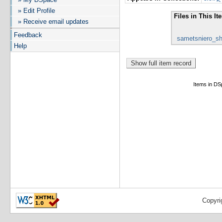
» Edit Profile
Files in This It
» Receive email updates
Feedback
sametsniero_sh
Help
Items in DSp
Copyri