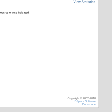
View Statistics
less otherwise indicated.
Copyright © 2002-2010
DSpace Software
Duraspace