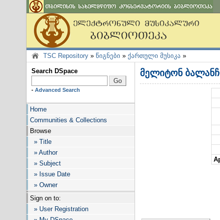
TSC Repository
»
წიგნები
»
ქართული მუსიკა
»
Search DSpace
მელიტონ ბალანჩ
-
Advanced Search
Home
Communities & Collections
Browse
» Title
» Author
Ap
» Subject
» Issue Date
» Owner
Sign on to:
» User Registration
» My DSpace