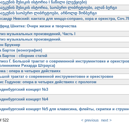
საუკუნის მუსიკის ისტორია I ნაწილი (ლექციები)
საუკუნის მუსიკის ისტორია, საოპერო ლიბრეტოები, ალან ბერგი
საუკუნის საოპერო ლიბრეტოები, არნოლდ შონბერგი
ксандр Невский: кантата для меццо-сопрано, хора и оркестра, Соч.78
фред Шнитке: Очерк жизни и творчества
лиз музыкальных произведений, Часть I
лиз музыкальных произведений.
он Брукнер
а Барток (монография)
а Барток : сборник статей
лиоз Г. Большой трактат о современной инструментовке и оркестровк
олнениями Рихарда Штрауса)
ема : опера в четырех действиях
ьшой трактат о современной инструментовке и оркестровке
ис Годунов: опера в четырех действиях с прологом
нденбургский концерт №3
нденбургский концерт №4
нденбургский концерт №5 для клавесина, флейты, скрипки и струнн
of 522
< previous
next >