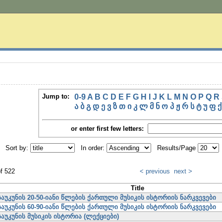
Jump to:
0-9
A
B
C
D
E
F
G
H
I
J
K
L
M
N
O
P
Q
R
ა
ბ
გ
დ
ე
ვ
ზ
თ
ი
კ
ლ
მ
ნ
ო
პ
ჟ
რ
ს
ტ
უ
ფ
ქ
or enter first few letters:
Sort by:
In order:
Results/Page
of 522
< previous
next >
Title
საუკუნის 20-50-იანი წლების ქართული მუსიკის ისტორიის ნარკვევები
საუკუნის 60-90-იანი წლების ქართული მუსიკის ისტორიის ნარკვევები
საუკუნის მუსიკის ისტორია (ლექციები)