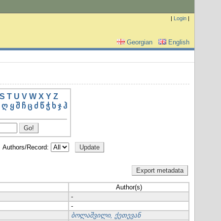
|
Login
|
Georgian
English
S
T
U
V
W
X
Y
Z
ღ
ყ
შ
ჩ
ც
ძ
წ
ჭ
ხ
ჯ
ჰ
Authors/Record:
Author(s)
-
-
ბოლაშვილი, ქეთევან