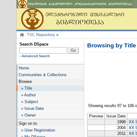
TSC Repository
»
Search DSpace
Browsing by Title
-
Advanced Search
Home
Communities & Collections
Browse
» Title
» Author
» Subject
Showing results 87 to 106 
» Issue Date
» Owner
Preview
Issue Date
1998
XX 
Sign on to:
2004
XX 
» User Registration
2011
XX 
» My DSpace