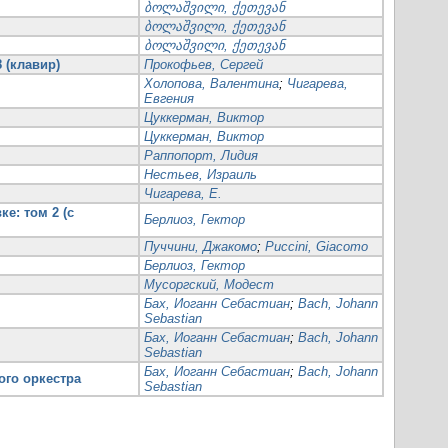
ბოლაშვილი, ქეთევან
ბოლაშვილი, ქეთევან
ბოლაშვილი, ქეთევან
 (клавир)
Прокофьев, Сергей
Холопова, Валентина
;
Чигарева,
Евгения
Цуккерман, Виктор
Цуккерман, Виктор
Раппопорт, Лидия
Нестьев, Израиль
Чигарева, Е.
е: том 2 (с
Берлиоз, Гектор
Пуччини, Джакомо
;
Puccini, Giacomo
Берлиоз, Гектор
Мусоргский, Модест
Бах, Иоганн Себастиан
;
Bach, Johann
Sebastian
Бах, Иоганн Себастиан
;
Bach, Johann
Sebastian
Бах, Иоганн Себастиан
;
Bach, Johann
ого оркестра
Sebastian