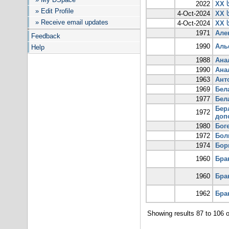
2022
XX 
» Edit Profile
4-Oct-2024
XX 
» Receive email updates
4-Oct-2024
XX 
1971
Але
Feedback
1990
Аль
Help
1988
Ана
1990
Ана
1963
Ант
1969
Бел
1977
Бел
Бер
1972
доп
1980
Бог
1972
Бол
1974
Бор
1960
Бра
1960
Бра
1962
Бра
Showing results 87 to 106 