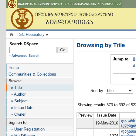
TSC Repository
»
Search DSpace
Browsing by Title
-
Advanced Search
Jump to:
0
ა
Home
Communities & Collections
or 
Browse
» Title
Sort by:
I
» Author
» Subject
Showing results 373 to 392 of 52
» Issue Date
» Owner
Preview
Issue Date
და არს
Sign on to:
19-May-2016
(კლავი
» User Registration
დავითი
» My DSpace
1974
ფორტეპ