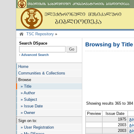
TSC Repository
»
Search DSpace
Browsing by Title
-
Advanced Search
Home
Communities & Collections
Browse
» Title
» Author
» Subject
Showing results 365 to 384
» Issue Date
» Owner
Preview
Issue Date
1975
გა
Sign on to:
2003
გა
» User Registration
2003
გა
» My DSpace