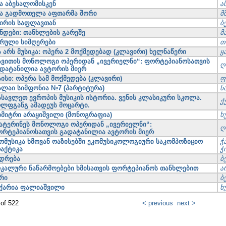
ა აბესალომისკენ
ა
ა გადმოთელა აფთარმა შორი
მ
ირის საფლავთან
ბ
ნდები: თანხლების გარეშე
მ
რული სიმღერები
თ
 არს მუსიკა: ოპერა 2 მოქმედებად (კლავირი) ხელნაწერი
ყ
ვითის მონოლოგი ოპერიდან „ივერიელნი“: ფორტეპიანოსათვის
ღ
დატანილია ავტორის მიერ
ისი: ოპერა სამ მოქმედება (კლავირი)
ფ
ლაი სიმფონია №7 (პარტიტურა)
ნ
სავლეთ ევროპის მუსიკის ისტორია. ვენის კლასიკური სკოლა.
ქ
ლფგანგ ამადეუს მოცარტი.
მიტრი არაყიშვილი (მონოგრაფია)
ხ
ატერინეს მონოლოგი ოპერიდან „ივერიელნი“:
ღ
რტეპიანოსათვის გადატანილია ავტორის მიერ
ომუსიკა ხმოვან ოაზისებში ეკომუსიკოლოგიური საკომპოზიციო
ჭ
აქტიკა
ჭ
დრება
ბ
კალური ნაწარმოებები ხმისათვის ფორტეპიანოს თანხლებით
ა
რი
ბ
ქარია ფალიაშვილი
ხ
 of 522
< previous
next >