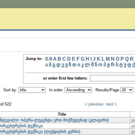
Jump to:
0-9
A
B
C
D
E
F
G
H
I
J
K
L
M
N
O
P
Q
R
ა
ბ
გ
დ
ე
ვ
ზ
თ
ი
კ
ლ
მ
ნ
ო
პ
ჟ
რ
ს
ტ
უ
ფ
ქ
or enter first few letters:
Sort by:
In order:
Results/Page
 of 522
< previous
next >
Title
ნდეგილი: ოპერა-ლეგენდა ერთ მოქმედებად (კლავირი)
ც
ორკესტრების ტექნიკა
ც
ორკესტრების ტექნიკა (ლექციების კურსი)
ც