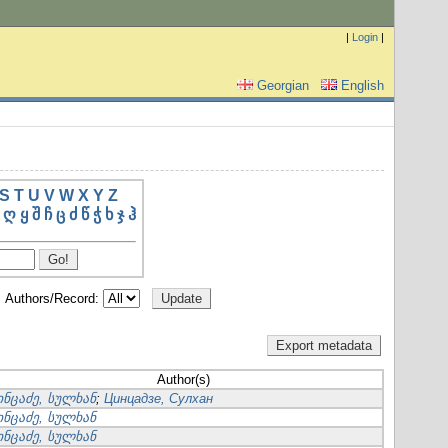
|
Login
|
Georgian
English
S
T
U
V
W
X
Y
Z
ღ
ყ
შ
ჩ
ც
ძ
წ
ჭ
ხ
ჯ
ჰ
Authors/Record:
Author(s)
ინცაძე, სულხან
;
Цинцадзе, Сулхан
ინცაძე, სულხან
ინცაძე, სულხან