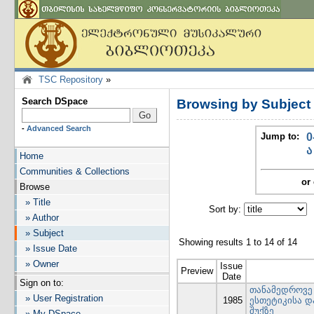
TSC Repository
»
Search DSpace
Browsing by Subje
-
Advanced Search
Jump to:
0
ა
Home
Communities & Collections
or 
Browse
» Title
Sort by:
I
» Author
» Subject
Showing results 1 to 14 of 14
» Issue Date
» Owner
Issue
Preview
Date
Sign on to:
თანამედროვე
» User Registration
1985
ესთეტიკისა 
შუქზე
» My DSpace