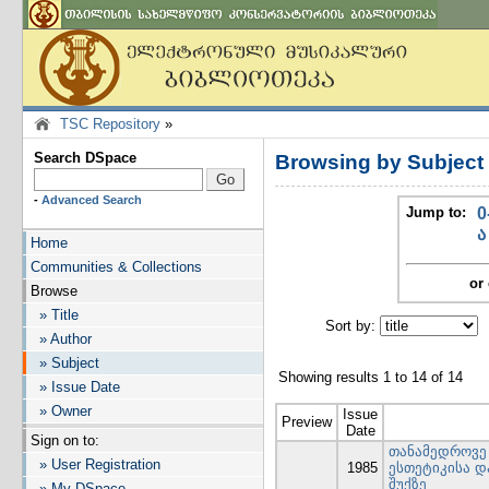
TSC Repository
»
Search DSpace
Browsing by Subje
-
Advanced Search
Jump to:
0
ა
Home
Communities & Collections
or 
Browse
» Title
Sort by:
I
» Author
» Subject
Showing results 1 to 14 of 14
» Issue Date
» Owner
Issue
Preview
Date
Sign on to:
თანამედროვე
» User Registration
1985
ესთეტიკისა 
შუქზე
» My DSpace