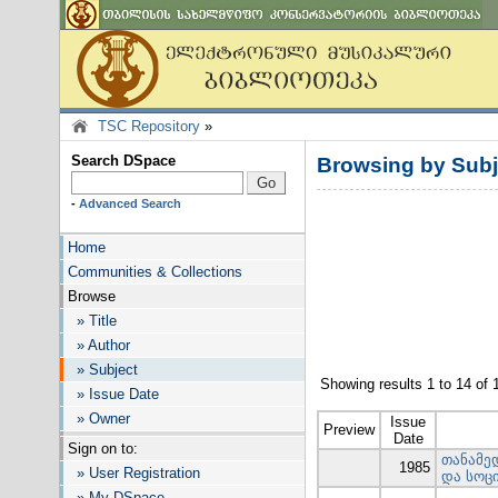
TSC Repository
»
Search DSpace
Browsing by Su
-
Advanced Search
Home
Communities & Collections
Browse
» Title
» Author
» Subject
Showing results 1 to 14 of 
» Issue Date
» Owner
Issue
Preview
Date
Sign on to:
თანამე
1985
» User Registration
და სოც
» My DSpace