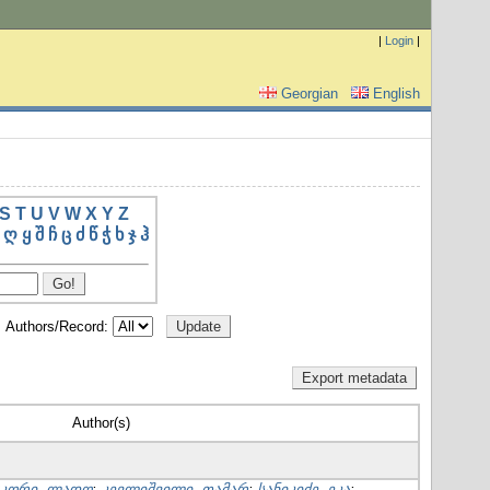
|
Login
|
Georgian
English
S
T
U
V
W
X
Y
Z
ღ
ყ
შ
ჩ
ც
ძ
წ
ჭ
ხ
ჯ
ჰ
Authors/Record:
Author(s)
ჭკორი, ლადო
;
კევლიშვილი, თამარ
;
სანიკიძე, ეკა
;