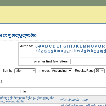
bject ფოლკლორი
Jump to:
0-9
A
B
C
D
E
F
G
H
I
J
K
L
M
N
O
P
Q
R
ა
ბ
გ
დ
ე
ვ
ზ
თ
ი
კ
ლ
მ
ნ
ო
პ
ჟ
რ
ს
ტ
უ
ფ
ქ
or enter first few letters:
Sort by:
In order:
Results/Page
14
Title
დროვე ქართული მუსიკა ესთეტიკისა
ორჯონიკიძე, გივი
იოლოგიის შუქზე
ერქომაიშვილი, ანზორ
;
გეგე