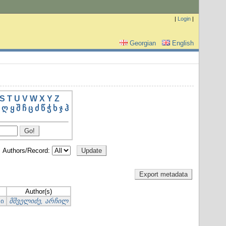
|
Login
|
Georgian
English
S
T
U
V
W
X
Y
Z
ღ
ყ
შ
ჩ
ც
ძ
წ
ჭ
ხ
ჯ
ჰ
Authors/Record:
Author(s)
ში
მშველიძე, არჩილ