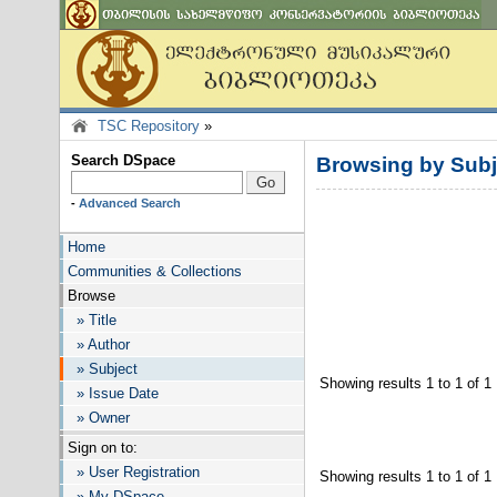
TSC Repository
»
Search DSpace
Browsing by Su
-
Advanced Search
Home
Communities & Collections
Browse
» Title
» Author
» Subject
Showing results 1 to 1 of 1
» Issue Date
» Owner
Sign on to:
» User Registration
Showing results 1 to 1 of 1
» My DSpace