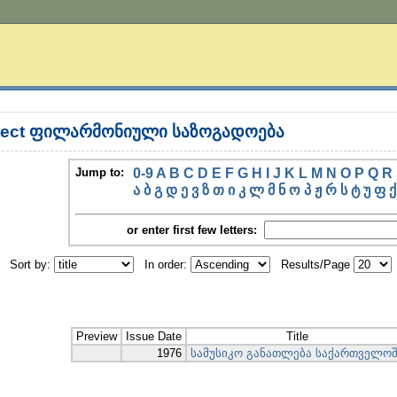
bject ფილარმონიული საზოგადოება
Jump to:
0-9
A
B
C
D
E
F
G
H
I
J
K
L
M
N
O
P
Q
R
ა
ბ
გ
დ
ე
ვ
ზ
თ
ი
კ
ლ
მ
ნ
ო
პ
ჟ
რ
ს
ტ
უ
ფ
ქ
or enter first few letters:
Sort by:
In order:
Results/Page
Preview
Issue Date
Title
1976
სამუსიკო განათლება საქართველო