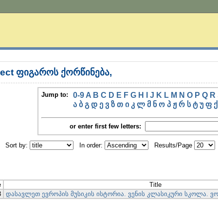
ject ფიგაროს ქორწინება,
Jump to:
0-9
A
B
C
D
E
F
G
H
I
J
K
L
M
N
O
P
Q
R
ა
ბ
გ
დ
ე
ვ
ზ
თ
ი
კ
ლ
მ
ნ
ო
პ
ჟ
რ
ს
ტ
უ
ფ
ქ
or enter first few letters:
Sort by:
In order:
Results/Page
e
Title
3
დასავლეთ ევროპის მუსიკის ისტორია. ვენის კლასიკური სკოლა. ვ