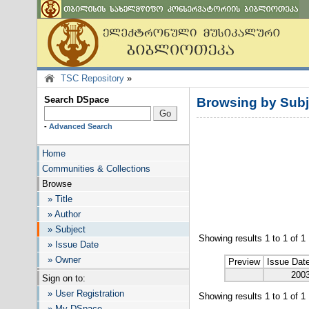
TSC Repository
»
Search DSpace
Browsing by Sub
-
Advanced Search
Home
Communities & Collections
Browse
» Title
» Author
» Subject
Showing results 1 to 1 of 1
» Issue Date
» Owner
Preview
Issue Dat
200
Sign on to:
» User Registration
Showing results 1 to 1 of 1
» My DSpace