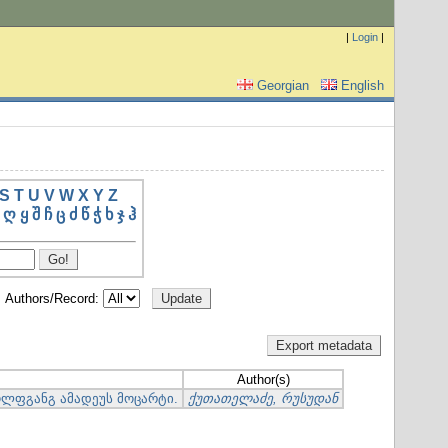
|
Login
|
Georgian
English
S
T
U
V
W
X
Y
Z
ღ
ყ
შ
ჩ
ც
ძ
წ
ჭ
ხ
ჯ
ჰ
Authors/Record:
Author(s)
ოლფგანგ ამადეუს მოცარტი.
ქუთათელაძე, რუსუდან