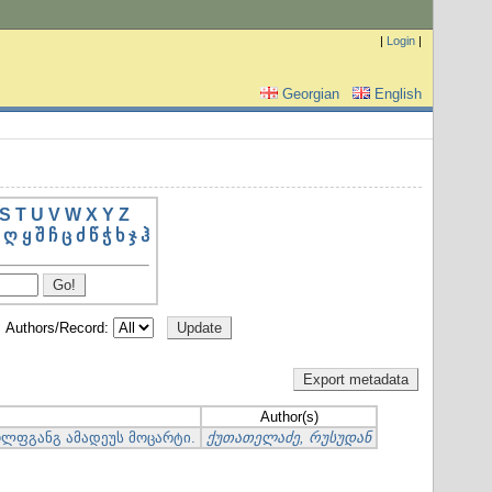
|
Login
|
Georgian
English
S
T
U
V
W
X
Y
Z
ღ
ყ
შ
ჩ
ც
ძ
წ
ჭ
ხ
ჯ
ჰ
Authors/Record:
Author(s)
ოლფგანგ ამადეუს მოცარტი.
ქუთათელაძე, რუსუდან