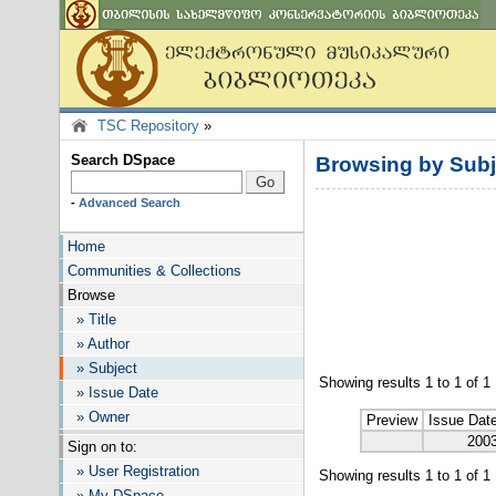
TSC Repository
»
Search DSpace
Browsing by Sub
-
Advanced Search
Home
Communities & Collections
Browse
» Title
» Author
» Subject
Showing results 1 to 1 of 1
» Issue Date
» Owner
Preview
Issue Dat
200
Sign on to:
» User Registration
Showing results 1 to 1 of 1
» My DSpace