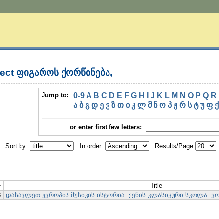
ject ფიგაროს ქორწინება,
Jump to:
0-9
A
B
C
D
E
F
G
H
I
J
K
L
M
N
O
P
Q
R
ა
ბ
გ
დ
ე
ვ
ზ
თ
ი
კ
ლ
მ
ნ
ო
პ
ჟ
რ
ს
ტ
უ
ფ
ქ
or enter first few letters:
Sort by:
In order:
Results/Page
e
Title
3
დასავლეთ ევროპის მუსიკის ისტორია. ვენის კლასიკური სკოლა. ვ