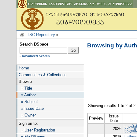
TSC Repository
»
Search DSpace
Browsing by Auth
-
Advanced Search
Home
Communities & Collections
Browse
» Title
» Author
» Subject
Showing results 1 to 2 of 2
» Issue Date
» Owner
Issue
Preview
Date
Sign on to:
ეკომუ
2026
» User Registration
საკომ
» My DSpace
2015
სიმფო