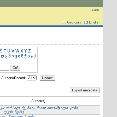
|
Login
|
Georgian
English
S
T
U
V
W
X
Y
Z
ღ
ყ
შ
ჩ
ც
ძ
წ
ჭ
ხ
ჯ
ჰ
Authors/Record:
Author(s)
კა
;
ვირსალაძე, მაკა (მაია)
;
ასიტაშვილი, ჯონი;
, ალექსანდრე
თელა
;
Svanidze, Natela