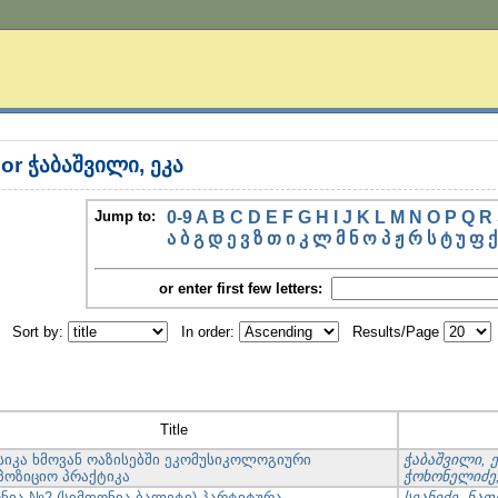
or ჭაბაშვილი, ეკა
Jump to:
0-9
A
B
C
D
E
F
G
H
I
J
K
L
M
N
O
P
Q
R
ა
ბ
გ
დ
ე
ვ
ზ
თ
ი
კ
ლ
მ
ნ
ო
პ
ჟ
რ
ს
ტ
უ
ფ
ქ
or enter first few letters:
Sort by:
In order:
Results/Page
Title
სიკა ხმოვან ოაზისებში ეკომუსიკოლოგიური
ჭაბაშვილი, ე
პოზიციო პრაქტიკა
ჭოხონელიძე
ნია №2 (სიმფონია-ბალეტი) პარტიტურა
სვანიძე, ნა