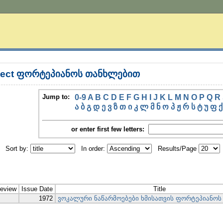
ject ფორტეპიანოს თანხლებით
Jump to:
0-9
A
B
C
D
E
F
G
H
I
J
K
L
M
N
O
P
Q
R
ა
ბ
გ
დ
ე
ვ
ზ
თ
ი
კ
ლ
მ
ნ
ო
პ
ჟ
რ
ს
ტ
უ
ფ
ქ
or enter first few letters:
Sort by:
In order:
Results/Page
eview
Issue Date
Title
1972
ვოკალური ნაწარმოებები ხმისათვის ფორტეპიანოს