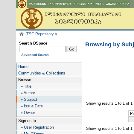
TSC Repository
»
Search DSpace
Browsing by Sub
-
Advanced Search
Home
Communities & Collections
Browse
» Title
» Author
» Subject
Showing results 1 to 1 of 1
» Issue Date
» Owner
Pr
Sign on to:
» User Registration
Showing results 1 to 1 of 1
» My DSpace