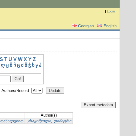
|
Login
|
Georgian
English
S
T
U
V
W
X
Y
Z
ღ
ყ
შ
ჩ
ც
ძ
წ
ჭ
ხ
ჯ
ჰ
Authors/Record:
Author(s)
 თანხლებით
არაყიშვილი, დიმიტრი