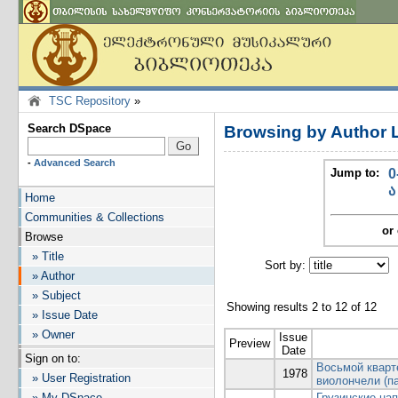
TSC Repository
»
Search DSpace
Browsing by Author 
-
Advanced Search
Jump to:
0
ა
Home
Communities & Collections
or 
Browse
» Title
Sort by:
I
» Author
» Subject
Showing results 2 to 12 of 12
» Issue Date
» Owner
Issue
Preview
Date
Sign on to:
Восьмой кварте
1978
» User Registration
виолончели (п
» My DSpace
Грузинские на