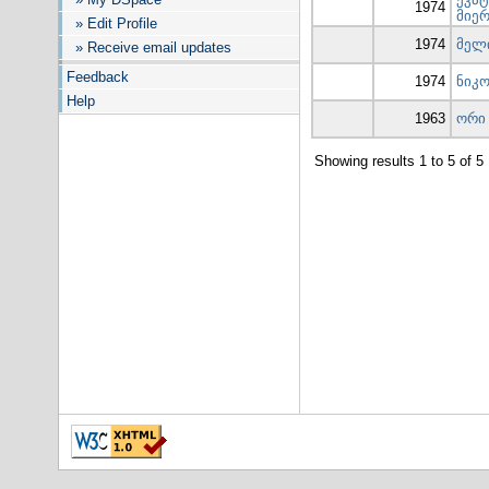
1974
მიე
» Edit Profile
1974
მელ
» Receive email updates
Feedback
1974
ნიკ
Help
1963
ორი
Showing results 1 to 5 of 5