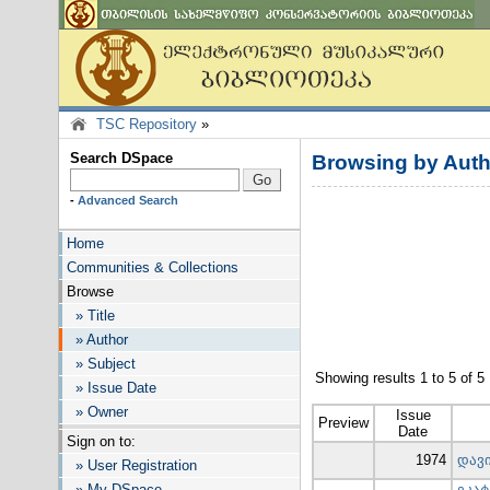
TSC Repository
»
Search DSpace
Browsing by Auth
-
Advanced Search
Home
Communities & Collections
Browse
» Title
» Author
» Subject
Showing results 1 to 5 of 5
» Issue Date
» Owner
Issue
Preview
Date
Sign on to:
1974
დავ
» User Registration
» My DSpace
ეკა