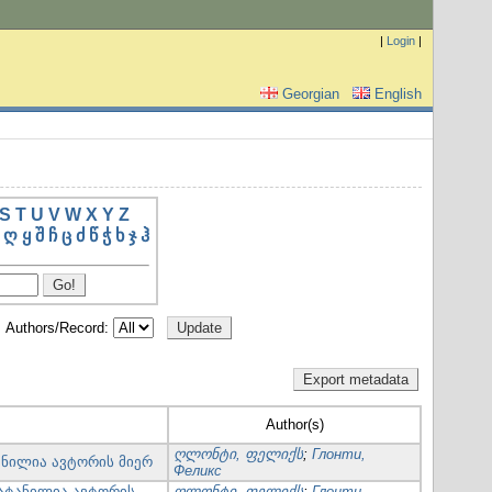
|
Login
|
Georgian
English
S
T
U
V
W
X
Y
Z
ღ
ყ
შ
ჩ
ც
ძ
წ
ჭ
ხ
ჯ
ჰ
Authors/Record:
Author(s)
ღლონტი, ფელიქს
;
Глонти,
ანილია ავტორის მიერ
Феликс
ატანილია ავტორის
ღლონტი, ფელიქს
;
Глонти,