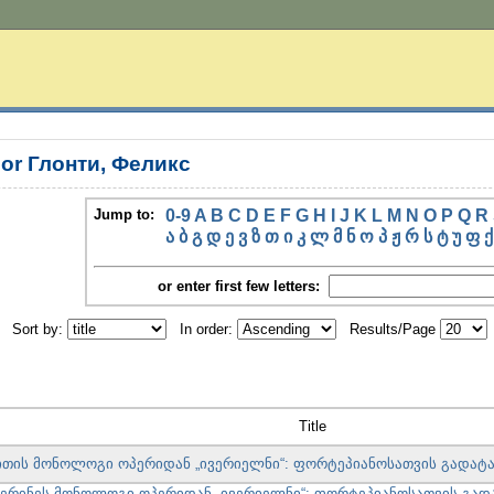
or Глонти, Феликс
Jump to:
0-9
A
B
C
D
E
F
G
H
I
J
K
L
M
N
O
P
Q
R
ა
ბ
გ
დ
ე
ვ
ზ
თ
ი
კ
ლ
მ
ნ
ო
პ
ჟ
რ
ს
ტ
უ
ფ
ქ
or enter first few letters:
Sort by:
In order:
Results/Page
Title
ითის მონოლოგი ოპერიდან „ივერიელნი“: ფორტეპიანოსათვის გადატ
ტერინეს მონოლოგი ოპერიდან „ივერიელნი“: ფორტეპიანოსათვის გად